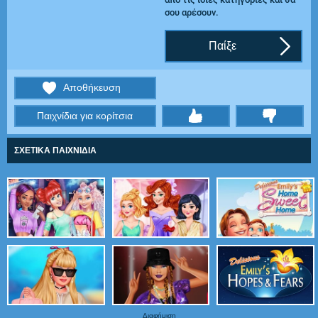
σου αρέσουν.
Παίξε
Αποθήκευση
Παιχνίδια για κορίτσια
thumbs
ΣΧΕΤΙΚΑ ΠΑΙΧΝΙΔΙΑ
Διαφήμιση