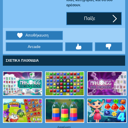
αρέσουν.
Παίξε
Αποθήκευση
Arcade
thumbs
ΣΧΕΤΙΚΑ ΠΑΙΧΝΙΔΙΑ
Διαφήμιση