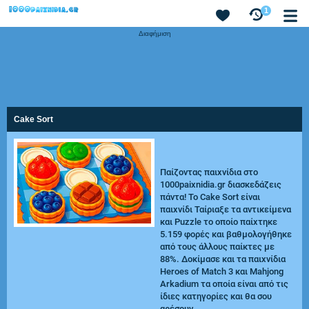
1
Διαφήμιση
Cake Sort
Παίζοντας παιχνίδια στο
1000paixnidia.gr διασκεδάζεις
πάντα! Το Cake Sort είναι
παιχνίδι Ταίριαξε τα αντικείμενα
και Puzzle το οποίο παίχτηκε
5.159 φορές και βαθμολογήθηκε
από τους άλλους παίκτες με
88%. Δοκίμασε και τα παιχνίδια
Heroes of Match 3
και
Mahjong
Arkadium
τα οποία είναι από τις
ίδιες κατηγορίες και θα σου
αρέσουν.