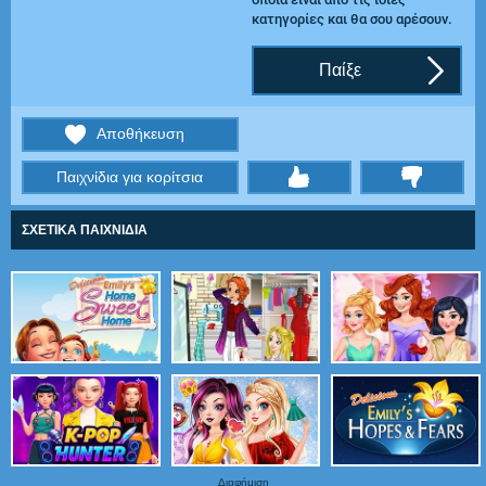
κατηγορίες και θα σου αρέσουν.
Παίξε
Αποθήκευση
Παιχνίδια για κορίτσια
thumbs
ΣΧΕΤΙΚΑ ΠΑΙΧΝΙΔΙΑ
Διαφήμιση