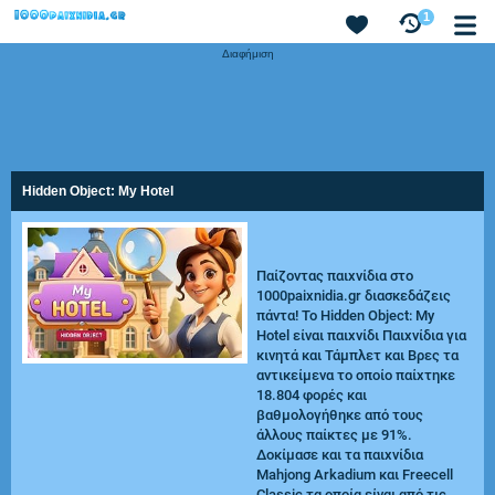
1
Διαφήμιση
Hidden Object: My Hotel
Παίζοντας παιχνίδια στο
1000paixnidia.gr διασκεδάζεις
πάντα! Το Hidden Object: My
Hotel είναι παιχνίδι Παιχνίδια για
κινητά και Τάμπλετ και Βρες τα
αντικείμενα το οποίο παίχτηκε
18.804 φορές και
βαθμολογήθηκε από τους
άλλους παίκτες με 91%.
Δοκίμασε και τα παιχνίδια
Mahjong Arkadium
και
Freecell
Classic
τα οποία είναι από τις