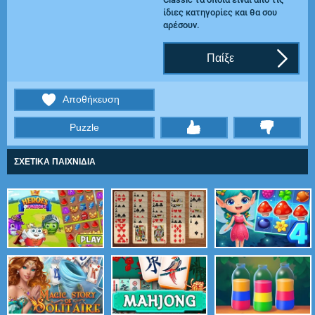
ίδιες κατηγορίες και θα σου
αρέσουν.
Παίξε
Αποθήκευση
Puzzle
thumbs
ΣΧΕΤΙΚΑ ΠΑΙΧΝΙΔΙΑ