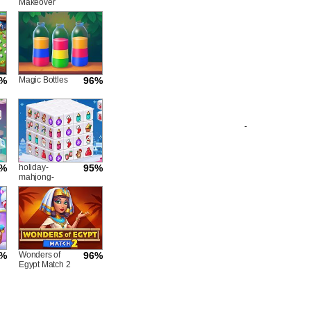
Makeover
5%
Magic Bottles
96%
-
6%
holiday-
95%
mahjong-
dimensions
7%
Wonders of
96%
Egypt Match 2