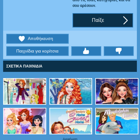
σου αρέσουν.
Παίξε
Αποθήκευση
Παιχνίδια για κορίτσια
thumbs
ΣΧΕΤΙΚΑ ΠΑΙΧΝΙΔΙΑ
Διαφήμιση