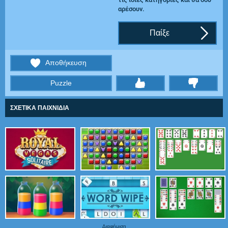
αρέσουν.
Παίξε
Αποθήκευση
Puzzle
thumbs
ΣΧΕΤΙΚΑ ΠΑΙΧΝΙΔΙΑ
Διαφήμιση