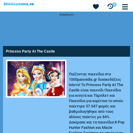
1
Διαφήμιση
Princess Party At The Castle
Παίζοντας παιχνίδια στο
1000paixnidia.gr διασκεδάζεις
πάντα! Το Princess Party At The
Castle είναι παιχνίδι Παιχνίδια
για κινητά και Τάμπλετ και
Παιχνίδια για κορίτσια το οποίο
παίχτηκε 37.047 φορές και
βαθμολογήθηκε από τους
άλλους παίκτες με 84%.
Δοκίμασε και τα παιχνίδια
K-Pop
Hunter Fashion
και
Macie
Fashion Designer
τα οποία είναι