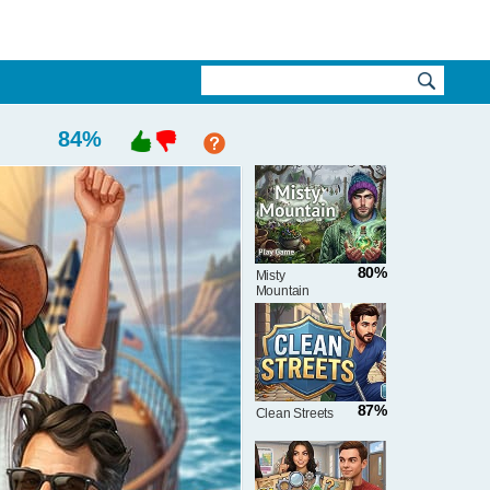
84
%
80%
Misty
Mountain
87%
Clean Streets