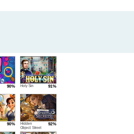
90%
Holy Sin
91%
90%
Hidden
92%
Object: Street
Of Secrets