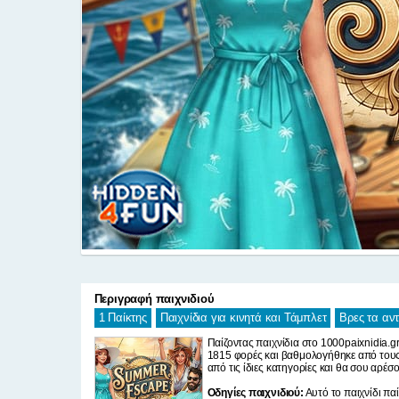
Περιγραφή παιχνιδιού
1 Παίκτης
Παιχνίδια για κινητά και Τάμπλετ
Βρες τα αντ
Παίζοντας παιχνίδια στο 1000paixnidia.gr
1815 φορές και βαθμολογήθηκε από τους 
από τις ίδιες κατηγορίες και θα σου αρέσο
Οδηγίες παιχνιδιού:
Αυτό το παιχνίδι παίζ