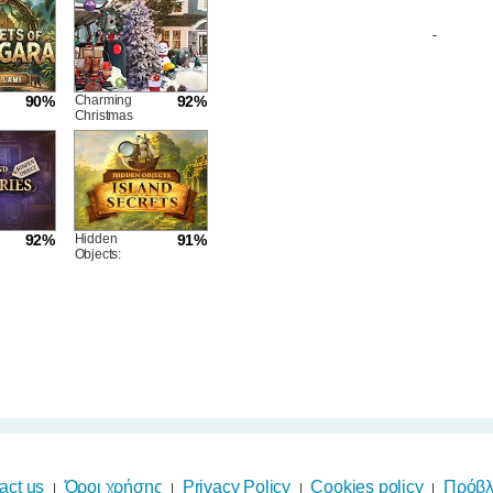
-
90%
Charming
92%
Christmas
92%
Hidden
91%
Objects:
s
Island Secrets
act us
Όροι χρήσης
Privacy Policy
Cookies policy
Πρόβλη
|
|
|
|