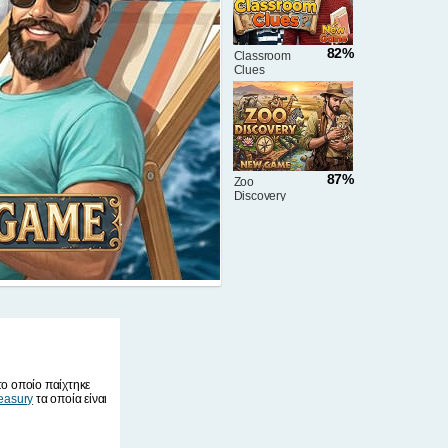
82%
Classroom
Clues
87%
Zoo
Discovery
το οποίο παίχτηκε
easury
τα οποία είναι