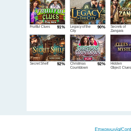
Fruitful Clues
91%
Legacy of the
90%
Secrets of
City
Zangara
Secret Shelf
92%
Christmas
92%
Hidden
Countdown
Object: Clues
and Mysterie
Επικοινωνία/Cont