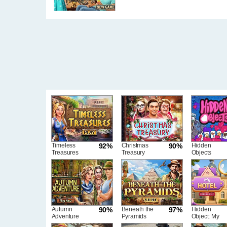
Timeless
92%
Christmas
90%
Hidden
Treasures
Treasury
Objects
Autumn
90%
Beneath the
97%
Hidden
Adventure
Pyramids
Object: My
Hotel