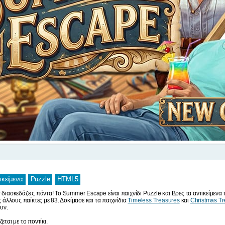
ικείμενα
Puzzle
HTML5
 διασκεδάζεις πάντα! Το Summer Escape είναι παιχνίδι Puzzle και Βρες τα αντικείμενα 
άλλους παίκτες με 83. Δοκίμασε και τα παιχνίδια
Timeless Treasures
και
Christmas Tr
υν.
εται με το ποντίκι.