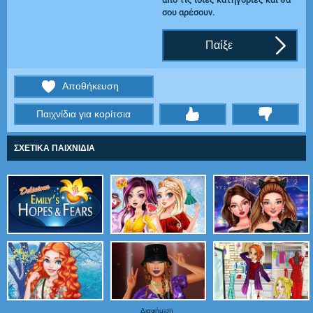
σου αρέσουν.
Παίξε
Αποθήκευση
Παιχνίδια για κορίτσια
thumbs
ΣΧΕΤΙΚΑ ΠΑΙΧΝΙΔΙΑ
Διαφήμιση