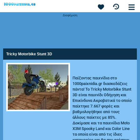
Διαφήμιση
Tricky Motorbike Stunt 3D
Παίζοντας παιχνίδια στο
1000paixnidia.gr διασκεδάζεις
πάντα! Το Tricky Motorbike Stunt
3D είναι παιχνίδι Οδήγηση και
Επικίνδυνα Ακροβατικά το οποίο
παίχτηκε 7.667 φορές και
βαθμολογήθηκε από τους
άλλους παίκτες με 85%.
Δοκίμασε και τα παιχνίδια
Moto
X3M Spooky Land
και
Color Line
τα οποία είναι από τις ίδιες
κατηγορίες και θα σου αρέσουν.